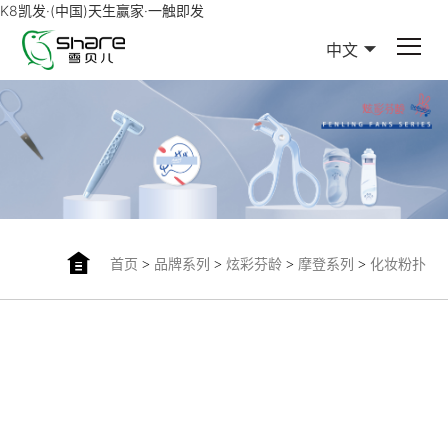
K8凯发·(中国)天生赢家·一触即发
中文
首页
>
品牌系列
>
炫彩芬龄
>
摩登系列
>
化妆粉扑