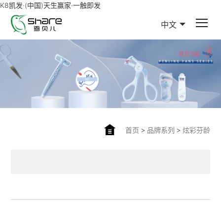
K8凯发·(中国)天生赢家·一触即发
中文
首页
>
品牌系列
>
炫彩芬龄