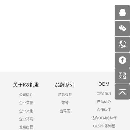
NO.
NO.
F7213-压缩毛巾
F7203-水蜜桃净颜卸妆湿巾25
片
首页
上一页
1
2
3
下一页
OEM
末页
关于K8凯发
品牌系列
OEM简介
公司简介
炫彩芬龄
产品优势
企业荣誉
可绮
合作伙伴
企业文化
雪玛丽
适合OEM的伙伴
企业环境
OEM业务流程
发展历程