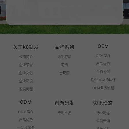
率先进军化妆用品行业，涉及研发、生产、零售领
域，成为国内最早从事化妆工具事业的企业之一
广
龄
OEM
关于K8凯发
品牌系列
OEM简介
公司简介
炫彩芬龄
产品优势
企业荣誉
可绮
合作伙伴
企业文化
雪玛丽
适合OEM的伙伴
企业环境
OEM业务流程
发展历程
ODM
创新研发
资讯动态
ODM简介
专利产品
行业动态
产品优势
公司新闻
一站式服务