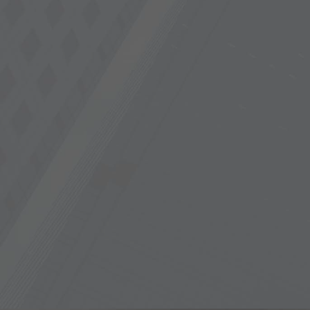
研发/生产/销
积
仓储服务区占地
售
㎡
OEM/ODM