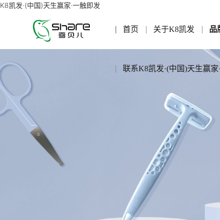
K8凯发·(中国)天生赢家·一触即发
首页
关于K8凯发
品
联系K8凯发·(中国)天生赢